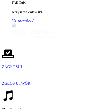
TAK TAK
Krzysztof Zalewski
file_download
play_arrow
TAK TAK
Krzysztof Zalewski
ZAGŁOSUJ
ZGŁOŚ UTWÓR