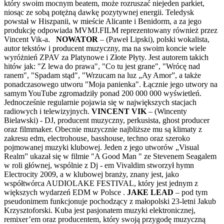
który swoim mocnym beatem, może rozruszać niejeden parkiet,
niosąc ze sobą potężną dawkę pozytywnej energii. Teledysk
powstał w Hiszpanii, w mieście Alicante i Benidorm, a za jego
produkcję odpowiada MVMJ.FILM reprezentowany również przez
Vincent Vik-a.
NOWATOR
– (Paweł Lipski), polski wokalista,
autor tekstów i producent muzyczny, ma na swoim koncie wiele
wyróżnień ZPAV za Platynowe i Złote Płyty. Jest autorem takich
hitów jak: "Z lewa do prawa", "Co tu jest grane", "Wrócę nad
ranem", "Spadam stąd", "Wrzucam na luz „Ay Amor”, a także
ponadczasowego utworu "Moja panienka". Łącznie jego utwory na
samym YouTube zgromadziły ponad 200 000 000 wyświetleń.
Jednocześnie regularnie pojawia się w największych stacjach
radiowych i telewizyjnych.
VINCENT VIK
– (Wincenty
Bielawski) - DJ, producent muzyczny, perkusista, ghost producer
oraz filmmaker. Obecnie muzycznie najbliższe mu są klimaty z
zakresu edm, electrohouse, basshouse, techno oraz szeroko
pojmowanej muzyki klubowej. Jeden z jego utworów „Visual
Realm” ukazał się w filmie "A Good Man " ze Stevenem Seagalem
w roli głównej, wspólnie z Dj - em Vivaldim stworzył hymn
Electrocity 2009, a w klubowej branży, znany jest, jako
współtwórca AUDIOLAKE FESTIVAL, który jest jednym z
większych wydarzeń EDM w Polsce .
JAKE LEAD
– pod tym
pseudonimem funkcjonuje pochodzący z małopolski 23-letni Jakub
Krzysztoforski. Kuba jest pasjonatem muzyki elektronicznej,
remixer’em oraz producentem, który swoją przygodę muzyczną