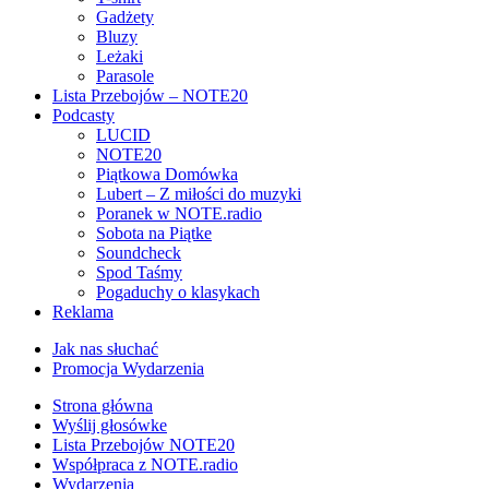
Gadżety
Bluzy
Leżaki
Parasole
Lista Przebojów – NOTE20
Podcasty
LUCID
NOTE20
Piątkowa Domówka
Lubert – Z miłości do muzyki
Poranek w NOTE.radio
Sobota na Piątke
Soundcheck
Spod Taśmy
Pogaduchy o klasykach
Reklama
Jak nas słuchać
Promocja Wydarzenia
Strona główna
Wyślij głosówke
Lista Przebojów NOTE20
Współpraca z NOTE.radio
Wydarzenia