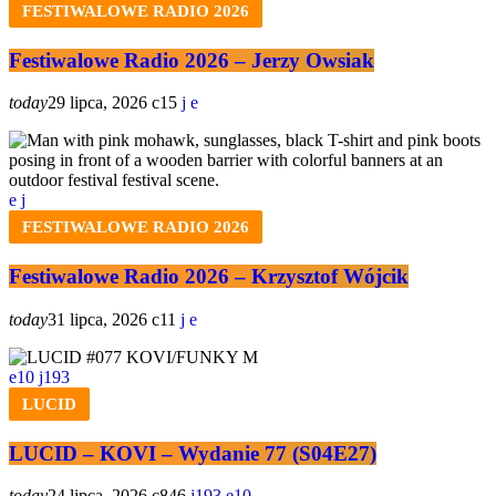
FESTIWALOWE RADIO 2026
Festiwalowe Radio 2026 – Jerzy Owsiak
today
29 lipca, 2026
15
FESTIWALOWE RADIO 2026
Festiwalowe Radio 2026 – Krzysztof Wójcik
today
31 lipca, 2026
11
10
193
LUCID
LUCID – KOVI – Wydanie 77 (S04E27)
today
24 lipca, 2026
846
193
10