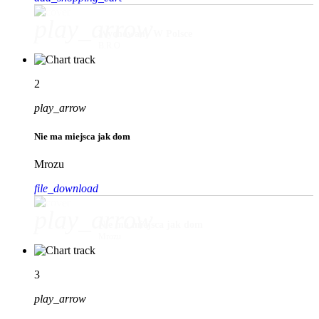
play_arrow
Wychowany W Polsce
B.R.O
2
play_arrow
Nie ma miejsca jak dom
Mrozu
file_download
play_arrow
Nie ma miejsca jak dom
Mrozu
3
play_arrow