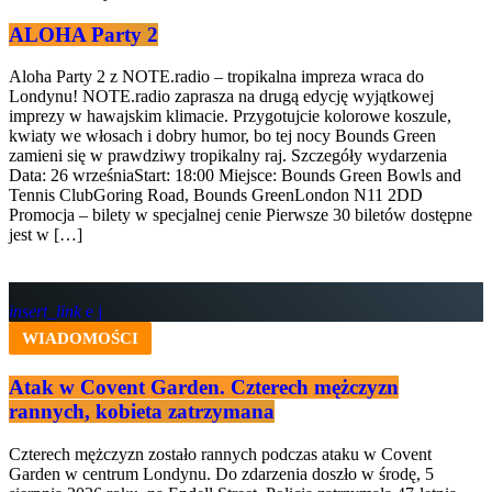
ALOHA Party 2
Aloha Party 2 z NOTE.radio – tropikalna impreza wraca do
Londynu! NOTE.radio zaprasza na drugą edycję wyjątkowej
imprezy w hawajskim klimacie. Przygotujcie kolorowe koszule,
kwiaty we włosach i dobry humor, bo tej nocy Bounds Green
zamieni się w prawdziwy tropikalny raj. Szczegóły wydarzenia
Data: 26 wrześniaStart: 18:00 Miejsce: Bounds Green Bowls and
Tennis ClubGoring Road, Bounds GreenLondon N11 2DD
Promocja – bilety w specjalnej cenie Pierwsze 30 biletów dostępne
jest w […]
insert_link
WIADOMOŚCI
Atak w Covent Garden. Czterech mężczyzn
rannych, kobieta zatrzymana
Czterech mężczyzn zostało rannych podczas ataku w Covent
Garden w centrum Londynu. Do zdarzenia doszło w środę, 5