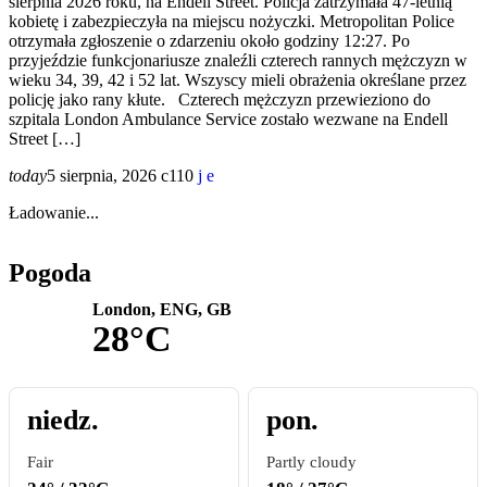
sierpnia 2026 roku, na Endell Street. Policja zatrzymała 47-letnią
kobietę i zabezpieczyła na miejscu nożyczki. Metropolitan Police
otrzymała zgłoszenie o zdarzeniu około godziny 12:27. Po
przyjeździe funkcjonariusze znaleźli czterech rannych mężczyzn w
wieku 34, 39, 42 i 52 lat. Wszyscy mieli obrażenia określane przez
policję jako rany kłute. Czterech mężczyzn przewieziono do
szpitala London Ambulance Service zostało wezwane na Endell
Street […]
today
5 sierpnia, 2026
110
Ładowanie...
Pogoda
London, ENG, GB
28°C
niedz.
pon.
Fair
Partly cloudy