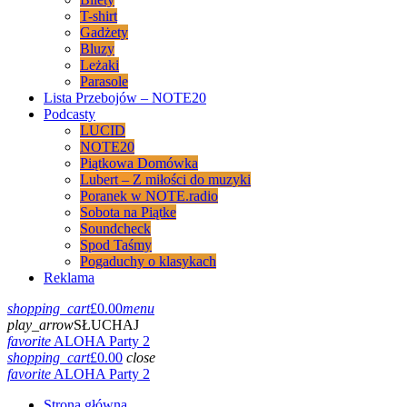
T-shirt
Gadżety
Bluzy
Leżaki
Parasole
Lista Przebojów – NOTE20
Podcasty
LUCID
NOTE20
Piątkowa Domówka
Lubert – Z miłości do muzyki
Poranek w NOTE.radio
Sobota na Piątke
Soundcheck
Spod Taśmy
Pogaduchy o klasykach
Reklama
shopping_cart
£
0.00
menu
play_arrow
SŁUCHAJ
favorite
ALOHA Party 2
shopping_cart
£
0.00
close
favorite
ALOHA Party 2
Strona główna