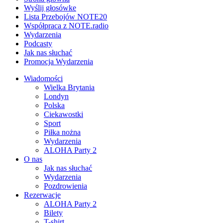
Wyślij głosówke
Lista Przebojów NOTE20
Współpraca z NOTE.radio
Wydarzenia
Podcasty
Jak nas słuchać
Promocja Wydarzenia
Wiadomości
Wielka Brytania
Londyn
Polska
Ciekawostki
Sport
Piłka nożna
Wydarzenia
ALOHA Party 2
O nas
Jak nas słuchać
Wydarzenia
Pozdrowienia
Rezerwacje
ALOHA Party 2
Bilety
T-shirt