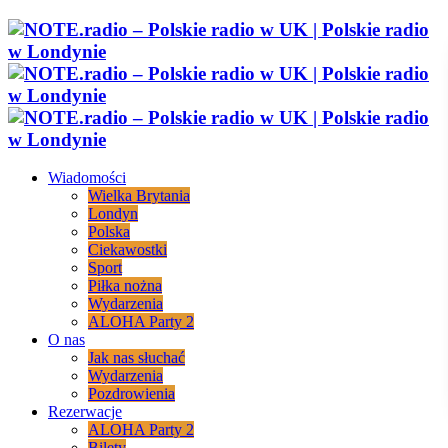
Wiadomości
Wielka Brytania
Londyn
Polska
Ciekawostki
Sport
Piłka nożna
Wydarzenia
ALOHA Party 2
O nas
Jak nas słuchać
Wydarzenia
Pozdrowienia
Rezerwacje
ALOHA Party 2
Bilety