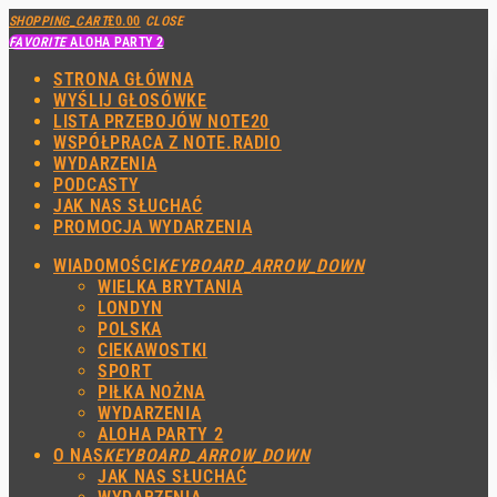
SHOPPING_CART
£
0.00
CLOSE
FAVORITE
ALOHA PARTY 2
STRONA GŁÓWNA
WYŚLIJ GŁOSÓWKE
LISTA PRZEBOJÓW NOTE20
WSPÓŁPRACA Z NOTE.RADIO
WYDARZENIA
PODCASTY
JAK NAS SŁUCHAĆ
PROMOCJA WYDARZENIA
WIADOMOŚCI
KEYBOARD_ARROW_DOWN
WIELKA BRYTANIA
LONDYN
POLSKA
CIEKAWOSTKI
SPORT
PIŁKA NOŻNA
WYDARZENIA
ALOHA PARTY 2
O NAS
KEYBOARD_ARROW_DOWN
JAK NAS SŁUCHAĆ