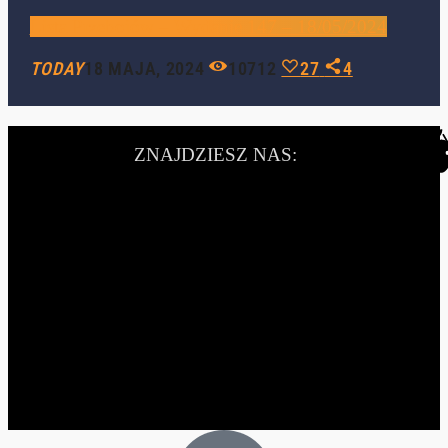
Lista Przebojów – Wydanie 147 – 18/05/2024
TODAY
18 MAJA, 2024
10712
27
4
ZNAJDZIESZ NAS:
Wiadomości
O
nas
Rezerwacje
Lista
Przebojów
–
NOTE20
Podcasty
Reklama