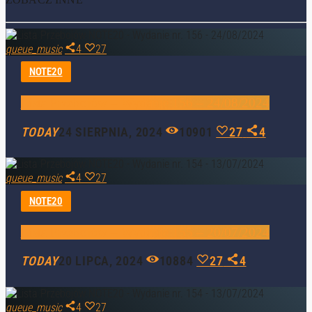
queue_music
4
27
NOTE20
Lista Przebojów – Wydanie 156 – 24/08/2024
TODAY
24 SIERPNIA, 2024
10901
27
4
queue_music
4
27
NOTE20
Lista Przebojów – Wydanie 155 – 20/07/2024
TODAY
20 LIPCA, 2024
10884
27
4
queue_music
4
27