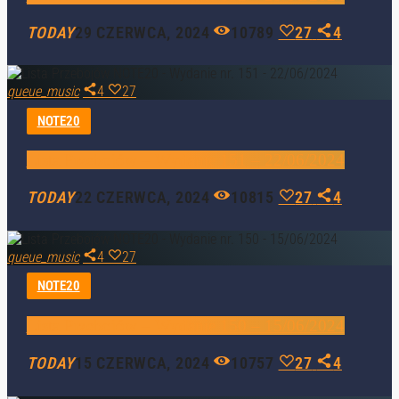
TODAY
29 CZERWCA, 2024
10789
27
4
queue_music
4
27
NOTE20
Lista Przebojów – Wydanie 151 – 22/06/2024
TODAY
22 CZERWCA, 2024
10815
27
4
queue_music
4
27
NOTE20
Lista Przebojów – Wydanie 150 – 15/06/2024
TODAY
15 CZERWCA, 2024
10757
27
4