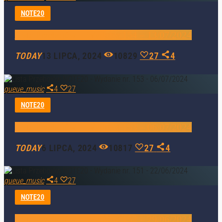
NOTE20
Lista Przebojów – Wydanie 154 – 13/07/2024
TODAY
13 LIPCA, 2024
10829
27
4
queue_music
4
27
NOTE20
Lista Przebojów – Wydanie 153 – 06/07/2024
TODAY
6 LIPCA, 2024
10817
27
4
queue_music
4
27
NOTE20
Lista Przebojów – Wydanie 152 – 29/06/2024