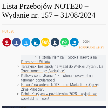
Lista Przebojów NOTE20 –
Wydanie nr. 157 – 31/08/2024
NOTE20
EMAIL
OCEŃ
POPULARNE WPISY
Historia Piernika – Słodka Tradycja na
Przestrzeni Wieków
Tarczyński bez zgody na wjazd do Wielkiej Brytanii. Liz
Truss komentuje: „Szokujące”
Kultowy serial „Ranczo” – historia, ciekawostki i
fenomen popularności
Nowość na antenie NOTE.radio- Marta Kruk „Ogrzej
Zimę Miłością”.
Pełnia Księżyca w październiku 2025 – wyjątkowy
spektakl na niebie!
ZOBACZ INNE