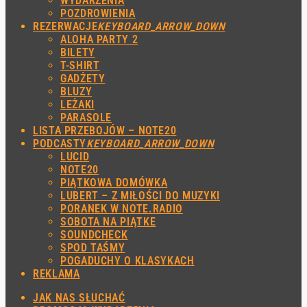
WYDARZENIA
POZDROWIENIA
REZERWACJE
KEYBOARD_ARROW_DOWN
ALOHA PARTY 2
BILETY
T-SHIRT
GADŻETY
BLUZY
LEŻAKI
PARASOLE
LISTA PRZEBOJÓW – NOTE20
PODCASTY
KEYBOARD_ARROW_DOWN
LUCID
NOTE20
PIĄTKOWA DOMÓWKA
LUBERT – Z MIŁOŚCI DO MUZYKI
PORANEK W NOTE.RADIO
SOBOTA NA PIĄTKE
SOUNDCHECK
SPOD TAŚMY
POGADUCHY O KLASYKACH
REKLAMA
JAK NAS SŁUCHAĆ