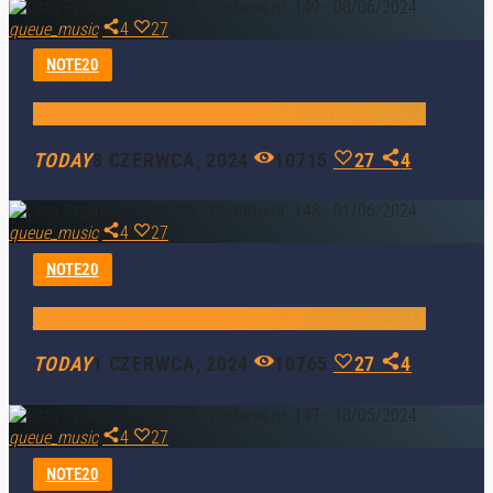
queue_music
4
27
NOTE20
Lista Przebojów – Wydanie 149 – 08/06/2024
TODAY
8 CZERWCA, 2024
10715
27
4
queue_music
4
27
NOTE20
Lista Przebojów – Wydanie 148 – 01/06/2024
TODAY
1 CZERWCA, 2024
10765
27
4
queue_music
4
27
NOTE20