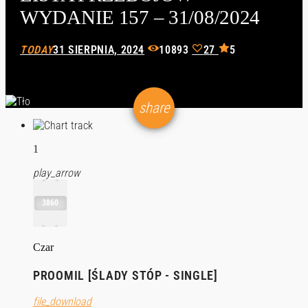
WYDANIE 157 – 31/08/2024
TODAY
31 SIERPNIA, 2024
10893
27
5
email
share
27
1
play_arrow
3860
Czar
PROOMIL [ŚLADY STÓP - SINGLE]
file_download