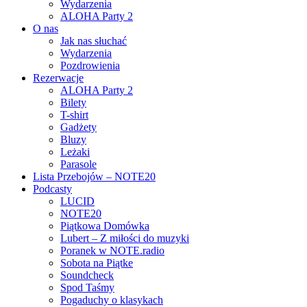
Wydarzenia
ALOHA Party 2
O nas
Jak nas słuchać
Wydarzenia
Pozdrowienia
Rezerwacje
ALOHA Party 2
Bilety
T-shirt
Gadżety
Bluzy
Leżaki
Parasole
Lista Przebojów – NOTE20
Podcasty
LUCID
NOTE20
Piątkowa Domówka
Lubert – Z miłości do muzyki
Poranek w NOTE.radio
Sobota na Piątke
Soundcheck
Spod Taśmy
Pogaduchy o klasykach