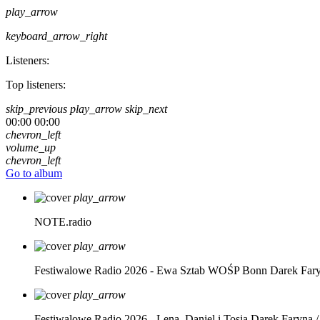
play_arrow
keyboard_arrow_right
Listeners:
Top listeners:
skip_previous
play_arrow
skip_next
00:00
00:00
chevron_left
volume_up
chevron_left
Go to album
play_arrow
NOTE.radio
play_arrow
Festiwalowe Radio 2026 - Ewa Sztab WOŚP Bonn
Darek Far
play_arrow
Festiwalowe Radio 2026 - Lena, Daniel i Tosia
Darek Faryna /