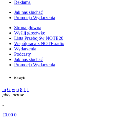
Reklama
Jak nas słuchać
Promocja Wydarzenia
Strona główna
Wyślij głosówke
Lista Przebojów NOTE20
Współpraca z NOTE.radio
Wydarzenia
Podcasty
Jak nas słuchać
Promocja Wydarzenia
Koszyk
play_arrow
-
£
0.00
0