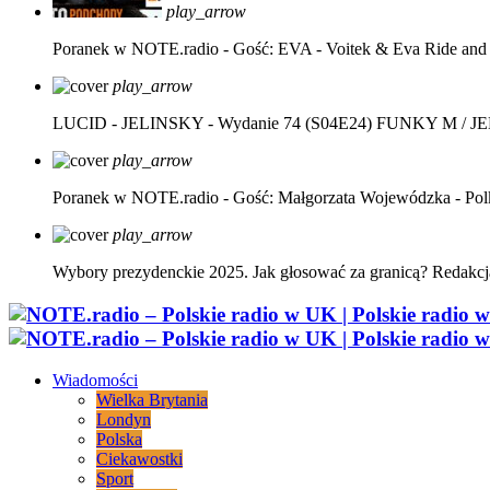
play_arrow
Poranek w NOTE.radio - Gość: EVA - Voitek & Eva Ride and
play_arrow
LUCID - JELINSKY - Wydanie 74 (S04E24)
FUNKY M / J
play_arrow
Poranek w NOTE.radio - Gość: Małgorzata Wojewódzka - Pol
play_arrow
Wybory prezydenckie 2025. Jak głosować za granicą?
Redakcj
Wiadomości
Wielka Brytania
Londyn
Polska
Ciekawostki
Sport