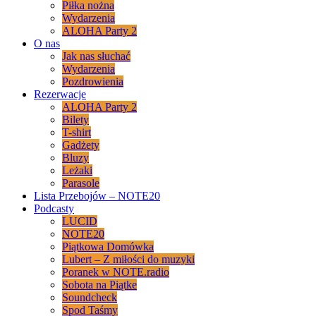
Piłka nożna
Wydarzenia
ALOHA Party 2
O nas
Jak nas słuchać
Wydarzenia
Pozdrowienia
Rezerwacje
ALOHA Party 2
Bilety
T-shirt
Gadżety
Bluzy
Leżaki
Parasole
Lista Przebojów – NOTE20
Podcasty
LUCID
NOTE20
Piątkowa Domówka
Lubert – Z miłości do muzyki
Poranek w NOTE.radio
Sobota na Piątke
Soundcheck
Spod Taśmy