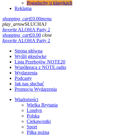
Pogaduchy o klasykach
Reklama
shopping_cart
£
0.00
menu
play_arrow
SŁUCHAJ
favorite
ALOHA Party 2
shopping_cart
£
0.00
close
favorite
ALOHA Party 2
Strona główna
Wyślij głosówke
Lista Przebojów NOTE20
Współpraca z NOTE.radio
Wydarzenia
Podcasty
Jak nas słuchać
Promocja Wydarzenia
Wiadomości
Wielka Brytania
Londyn
Polska
Ciekawostki
Sport
Piłka nożna