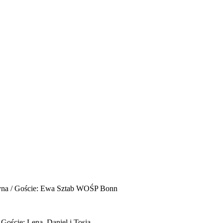
yna / Goście: Ewa Sztab WOŚP Bonn
 Goście: Lena, Daniel i Tosia