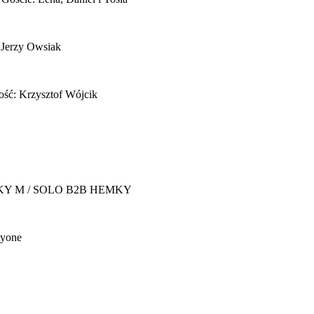
 Jerzy Owsiak
ość: Krzysztof Wójcik
Y M / SOLO B2B HEMKY
yone