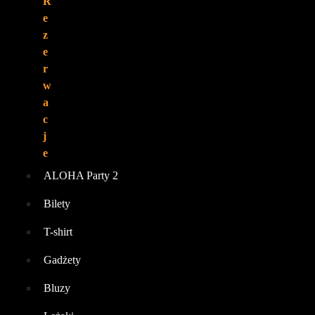
R
e
z
e
r
w
a
c
j
e
ALOHA Party 2
Bilety
T-shirt
Gadżety
Bluzy