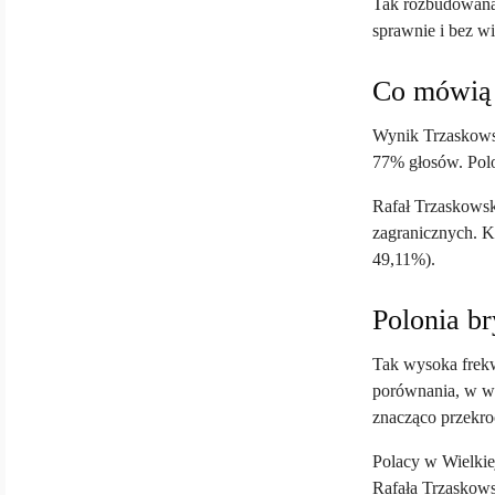
Tak rozbudowana 
sprawnie i bez wi
Co mówią
Wynik Trzaskowsk
77% głosów. Polo
Rafał Trzaskowsk
zagranicznych. K
49,11%).
Polonia b
Tak wysoka frekw
porównania, w wy
znacząco przekro
Polacy w Wielkie
Rafała Trzaskows