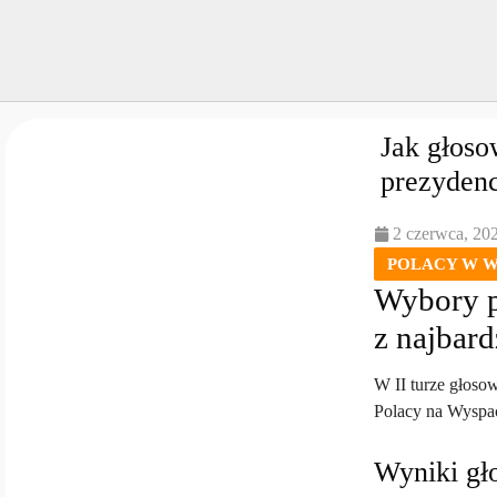
Jak głoso
prezyden
2 czerwca, 20
POLACY W W
Wybory pr
z najbard
W II turze głoso
Polacy na Wyspac
Wyniki gło