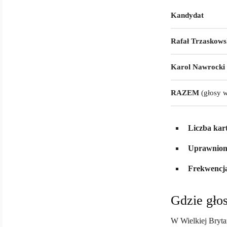
Kandydat
Rafał Trzaskows
Karol Nawrocki
RAZEM
(głosy 
Liczba kar
Uprawnion
Frekwencj
Gdzie gło
W Wielkiej Bryta