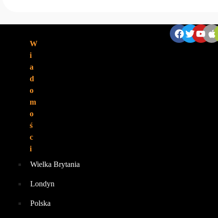
ZNAJDZIESZ NAS:
W
i
a
d
o
m
o
ś
c
i
Wielka Brytania
Londyn
Polska