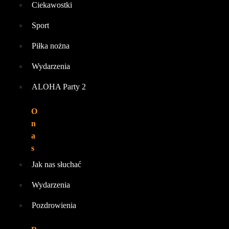
Ciekawostki
Sport
Piłka nożna
Wydarzenia
ALOHA Party 2
O
n
a
s
Jak nas słuchać
Wydarzenia
Pozdrowienia