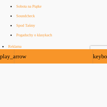
Sobota na Piątke
Soundcheck
Spod Taśmy
Pogaduchy o klasykach
Reklama
play_arrow
keybo
ZNAJDZIESZ NAS:
Copyrights © 2023-2026 NOTE.radio LTD. All rights reserved.
NOTE.radio is registred trademark – TM
UK00003723279