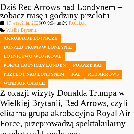
Dziś Red Arrows nad Londynem –
zobacz trasę i godziny przelotu
17 września, 2025
9:04 am
Redakcja
Wielka Brytania
AKROBACJE LOTNICZE
DONALD TRUMP W LONDYNIE
LOTNICTWO WOJSKOWE
POKAZ LOTNICZY LONDYN
POKAZY RAF
PRZELOT NAD LONDYNEM
RAF
RED ARROWS
WINDSOR CASTLE
Z okazji wizyty Donalda Trumpa w
Wielkiej Brytanii, Red Arrows, czyli
elitarna grupa akrobacyjna Royal Air
Force, przeprowadzą spektakularny
przelot nad Londynem.