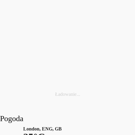
today
5 SIERPNIA, 2026
106
Ładowanie...
Pogoda
London, ENG, GB