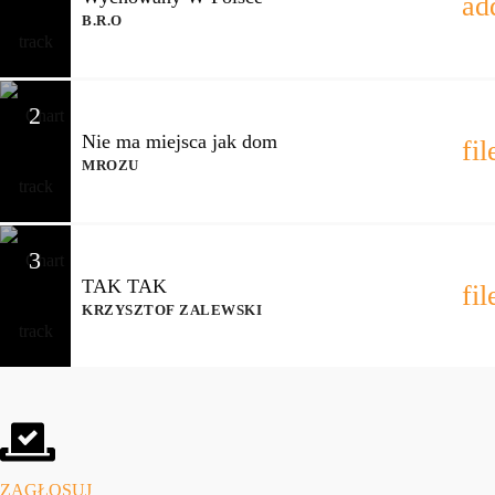
ad
B.R.O
2
Nie ma miejsca jak dom
fi
MROZU
3
TAK TAK
fi
KRZYSZTOF ZALEWSKI
ZAGŁOSUJ